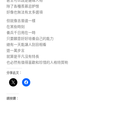
甚至可以說是邊緣人物
除了各種羨慕忌妒恨
好像也無法有太多選項
但就像吉普達一樣
在某些時刻
養兵千日用在一時
只要願意好好培養自己的能力
總有一天能讓人刮目相看
退一萬步言
就算是平凡沒有特長
也必然有值得喜歡和珍惜的人格特質喲
分享此文：
請按讚：