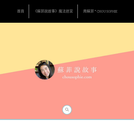
Skip
to
首頁
《蘇菲說故事》魔法迷宮
周蘇菲 * CHOU SOPHIE
content