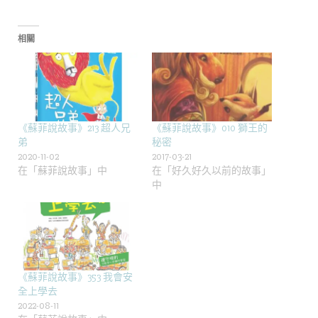
相關
《蘇菲說故事》213 超人兄
《蘇菲說故事》010 獅王的
弟
秘密
2020-11-02
2017-03-21
在「蘇菲說故事」中
在「好久好久以前的故事」
中
《蘇菲說故事》353 我會安
全上學去
2022-08-11