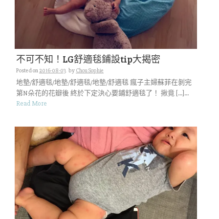
不可不知！LG舒適毯鋪設tip大揭密
Posted on
2016-08-03
by
Chou Sophie
地墊/舒適毯/地墊/舒適毯/地墊/舒適毯 瘋子主婦蘇菲在剝完
第N朵花的花瓣後 終於下定決心要鋪舒適毯了！ 揪竟 […]...
Read More