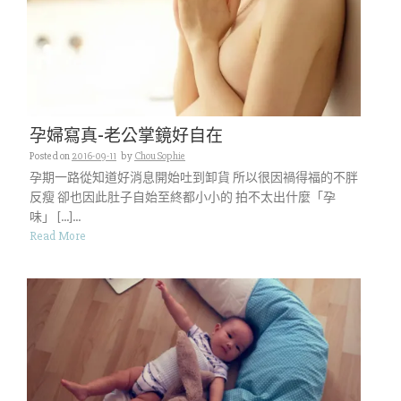
孕婦寫真-老公掌鏡好自在
Posted on
2016-09-11
by
Chou Sophie
孕期一路從知道好消息開始吐到卸貨 所以很因禍得福的不胖
反瘦 卻也因此肚子自始至終都小小的 拍不太出什麼「孕
味」 […]...
Read More