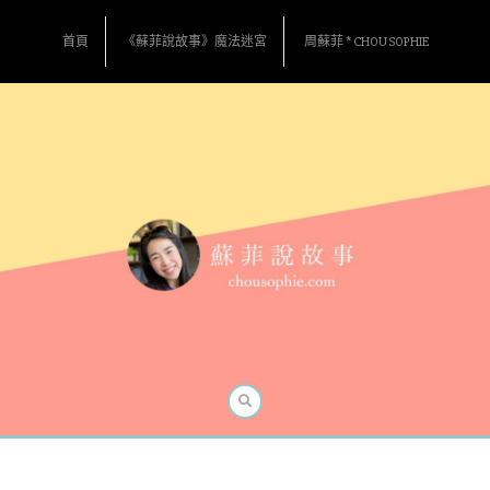
Skip
to
首頁
《蘇菲說故事》魔法迷宮
周蘇菲 * CHOU SOPHIE
content