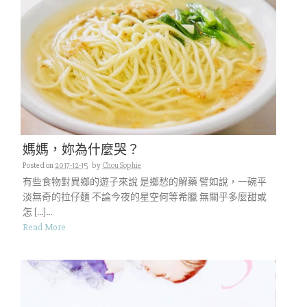
媽媽，妳為什麼哭？
Posted on
2017-12-15
by
Chou Sophie
有些食物對異鄉的遊子來說 是鄉愁的解藥 譬如說，一碗平
淡無奇的拉仔麵 不論今夜的星空何等希臘 無關乎多麼甜或
怎 […]...
Read More