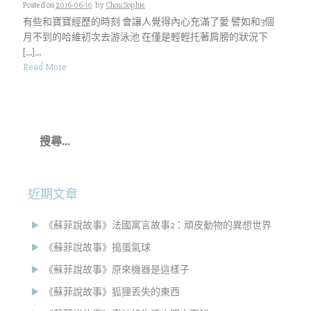
Posted on
2016-06-16
by
Chou Sophie
有些和寶寶經歷的時刻 會讓人覺得內心充滿了愛 譬如和3個
月不到的哈維初次去游泳池 在僅是輕輕托著肩膀的狀況下
[…]...
Read More
搜
尋
關
鍵
字:
近期文章
《蘇菲說故事》法國寓言故事2：頑皮動物的異想世界
《蘇菲說故事》搗蛋氣球
《蘇菲說故事》原來機器是這樣子
《蘇菲說故事》狐狸丟失的東西