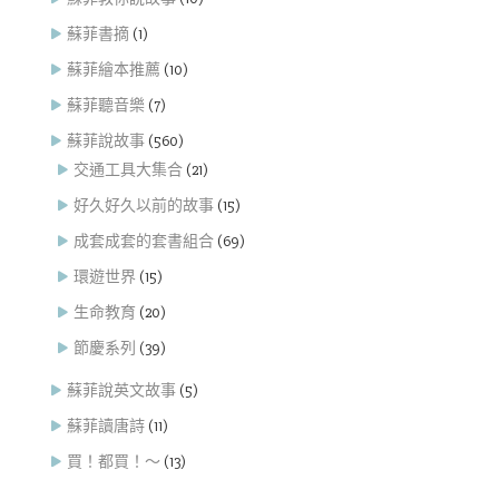
蘇菲書摘
(1)
蘇菲繪本推薦
(10)
蘇菲聽音樂
(7)
蘇菲說故事
(560)
交通工具大集合
(21)
好久好久以前的故事
(15)
成套成套的套書組合
(69)
環遊世界
(15)
生命教育
(20)
節慶系列
(39)
蘇菲說英文故事
(5)
蘇菲讀唐詩
(11)
買！都買！～
(13)