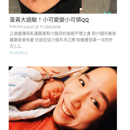
蛋黃大過敏！小可愛變小可憐QQ
Posted on
2016-07-26
by
Chou Sophie
江湖盛傳母乳讓寶寶有六個月的金剛不壞之身 但六個月後金
鐘罩逐漸失靈 也就在這六個半月之際 哈維遭到第一次的外
力 […]...
Read More