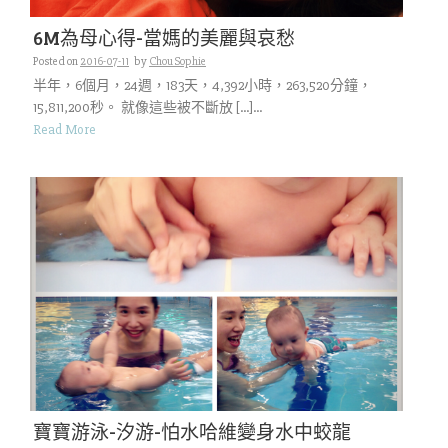
6M為母心得-當媽的美麗與哀愁
Posted on
2016-07-11
by
Chou Sophie
半年，6個月，24週，183天，4,392小時，263,520分鐘，
15,811,200秒。 就像這些被不斷放 […]...
Read More
寶寶游泳-汐游-怕水哈維變身水中蛟龍