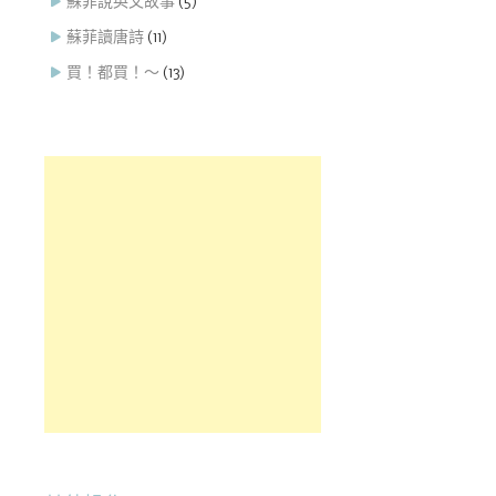
蘇菲說英文故事
(5)
蘇菲讀唐詩
(11)
買！都買！～
(13)