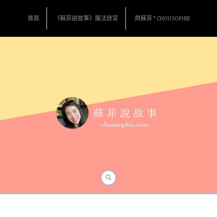
Skip
to
首頁
《蘇菲說故事》魔法迷宮
周蘇菲 * CHOU SOPHIE
content