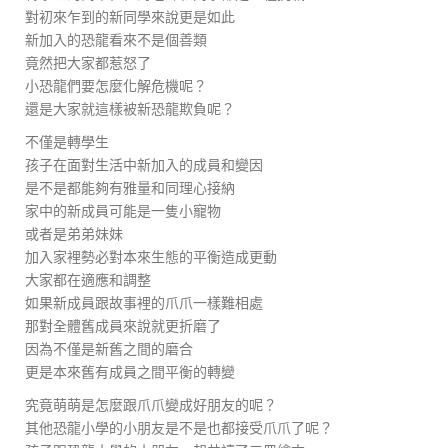
對初來乍到的新同學來說更是如此
新加入的恐龍看來不是個善類
竟然把大家都惹怒了
小恐龍們要怎麼化解危機呢？
還是大家就這樣被新恐龍欺負呢？
不僅是轉學生
孩子在面對生活中新加入的成員和變因
是不是都能夠有雅量和同理心接納
家中的新成員可能是一隻小寵物
或者是弟弟妹妹
加入家裡勢必對本來生態的平衡造成更動
大家都在適應和調整
如果新成員跟故事裡的爪爪一樣難相處
那對全體舊成員來說就更折磨了
因為不僅是新舊之間的磨合
更是本來舊有成員之間平衡的轉變
究竟萌萌是怎麼跟爪爪變成好朋友的呢？
其他恐龍小學的小朋友是不是也都接受爪爪了呢？