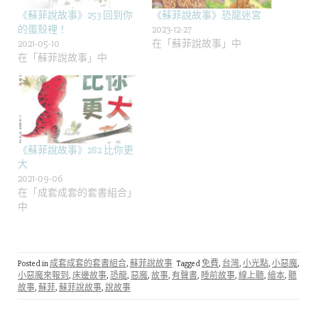
《蘇菲說故事》253 回到你
《蘇菲說故事》恐龍迷宮
的蛋殼裡！
2023-12-27
2021-05-10
在「蘇菲說故事」中
在「蘇菲說故事」中
《蘇菲說故事》282 比你更
大
2021-09-06
在「成套成套的套書組合」
中
Posted in
成套成套的套書組合
,
蘇菲說故事
Tagged
免費
,
台灣
,
小光點
,
小惡魔
,
小惡魔來報到
,
床邊故事
,
恐龍
,
惡魔
,
故事
,
有聲書
,
睡前故事
,
線上聽
,
繪本
,
聽
故事
,
蘇菲
,
蘇菲說故事
,
說故事