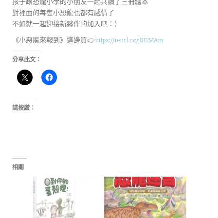
孩子跟恐龍小學的小朋友一起共讀了三冊繪本
對裡面的每隻小恐龍也都有感情了
不如就一起迎接新夥伴的加入吧：）
《小惡魔來報到》這邊買👉
https://reurl.cc/j8DMAm
分享此文：
請按讚：
相關