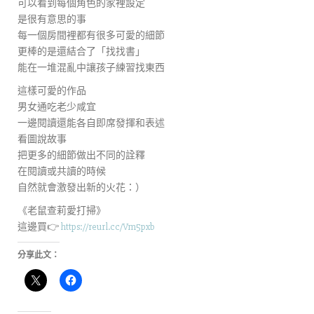
可以看到每個角色的家裡設定
是很有意思的事
每一個房間裡都有很多可愛的細節
更棒的是還結合了「找找書」
能在一堆混亂中讓孩子練習找東西
這樣可愛的作品
男女通吃老少咸宜
一邊閱讀還能各自即席發揮和表述
看圖說故事
把更多的細節做出不同的詮釋
在閱讀或共讀的時候
自然就會激發出新的火花：）
《老鼠查莉愛打掃》
這邊買👉
https://reurl.cc/Vm5pxb
分享此文：