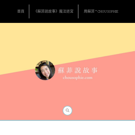
Skip
to
首頁
《蘇菲說故事》魔法迷宮
周蘇菲 * CHOU SOPHIE
content