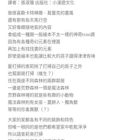
譯者：張淑瓊 出版社：小漫遊文化
我很喜歡卡特琳娜．葛蕾克的畫風
還有那有些天馬行空
又好像頗接地氣的內容
會組成一種跟一般繪本不太一樣的神奇tone調
因為有各種奇幻元素在裡面
再加上有找找書的元素
即使是繪本也能讓比較大的孩子讀得津津有味
愛打掃的查莉除了打掃自己的房子之外
也幫鄰居打掃（維生？）
住在兩座不同森林的兩群鄰居
一邊是荒野森林一頭是魔法森林
荒野森林裡的就是些有趣的小動物
魔法森林則有女巫、薑餅人、獨角獸
等等的珍禽異獸（？）
大家的家都各有不同的裝飾和特色
但唯一相同的是他們都希望家中乾乾淨淨
所以請查莉來打掃