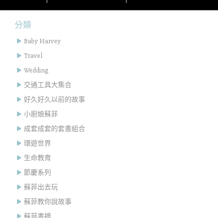
分類
Baby Harvey
Travel
Wedding
交通工具大集合
好久好久以前的故事
小廚娘蘇菲
成套成套的套書組合
環遊世界
生命教育
節慶系列
蘇菲出去玩
蘇菲教你說故事
蘇菲書摘