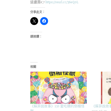
這邊買👉
https://reurl.cc/36eQ0L
分享此文：
請按讚：
相關
《蘇菲說故事》238 愛吃糖的倒楣怪
《蘇菲說故事