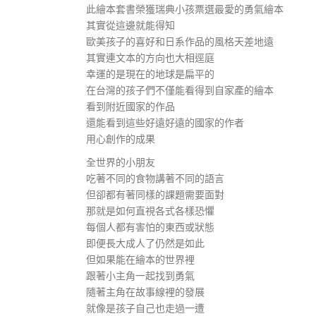
此繪本套書榮獲瑞典小孩票選最愛的勇氣繪本
其實從這邊就能得知
歐美孩子的喜好和日系作品的風格天差地遠
其實連文本的方向也大相逕庭
幸運的是現在的地球是扁平的
在台灣的孩子們不僅能看得到自家產的繪本
看到附近國家的作品
還能看到這些好遠好遠的國家的作者
用心創作的成果
全世界的小朋友
吃著不同的食物講著不同的語言
但卻都有著同樣的課題需要面對
那就是如何直視各式各樣恐懼
每個人都有害怕的東西或狀態
即便長大成人了仍然是如此
但如果能在繪本的世界裡
跟著小主角一起找到勇氣
隨著主角在故事線裡的發展
就像是孩子自己也走過一遭