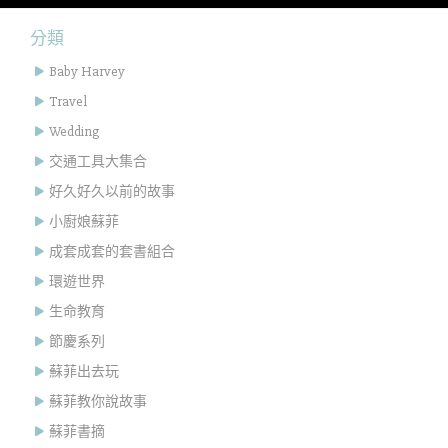
分類
Baby Harvey
Travel
Wedding
交通工具大集合
好久好久以前的故事
小廚娘蘇菲
成套成套的套書組合
環遊世界
生命教育
節慶系列
蘇菲出去玩
蘇菲教你說故事
蘇菲書摘