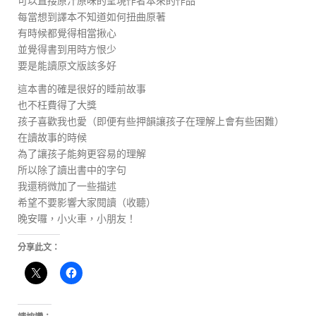
可以直接原汁原味的呈現作者本來的作品
每當想到譯本不知道如何扭曲原著
有時候都覺得相當揪心
並覺得書到用時方恨少
要是能讀原文版該多好
這本書的確是很好的睡前故事
也不枉費得了大獎
孩子喜歡我也愛（即便有些押韻讓孩子在理解上會有些困難）
在讀故事的時候
為了讓孩子能夠更容易的理解
所以除了讀出書中的字句
我還稍微加了一些描述
希望不要影響大家閱讀（收聽）
晚安囉，小火車，小朋友！
分享此文：