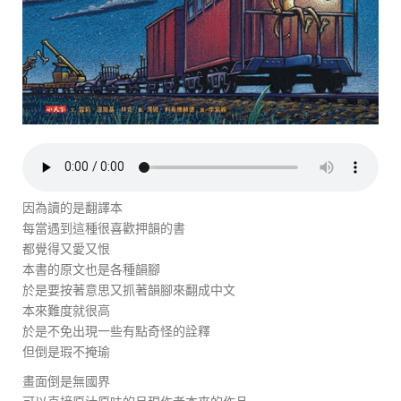
因為讀的是翻譯本
每當遇到這種很喜歡押韻的書
都覺得又愛又恨
本書的原文也是各種韻腳
於是要按著意思又抓著韻腳來翻成中文
本來難度就很高
於是不免出現一些有點奇怪的詮釋
但倒是瑕不掩瑜
畫面倒是無國界