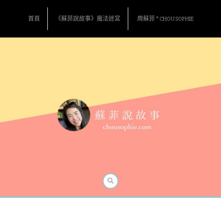
Skip
to
首頁
《蘇菲說故事》魔法迷宮
周蘇菲 * CHOU SOPHIE
content