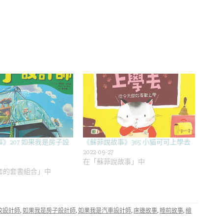
》207 如果我是房子設
《蘇菲說故事》365 小貓可可上學去
2022-09-27
在「蘇菲說故事」中
套的套書組合」中
校設計師
,
如果我是房子設計師
,
如果我是汽車設計師
,
床邊故事
,
睡前故事
,
繪