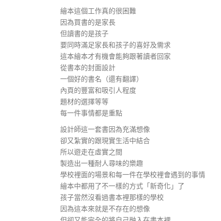
繪本這個工作真的很困難
因為買書的是家長
但讀書的是孩子
要同時滿足家長和孩子的喜好及需求
這本繪本才有機會能夠跟著讀者回家
從書本的封面設計
一個好的書名（還有翻譯）
內頁的豐富和吸引人程度
題材的選擇等等
每一件事情都是重點
設計師這一套書因為充滿想像
卻又紮實的跟現實生活中結合
所以遊走在虛實之間
製造出一種耐人尋味的樂趣
學校裡面的場景和每一件在學校裡會遇到的事情
繪本中都用了不一樣的方式「新奇化」了
孩子當然沒看過書本裡那樣的學校
因為這本來就是不存在的想像
但卻又能完全的將自己融入在書本裡