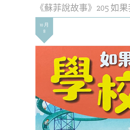
《蘇菲說故事》205 如
10 月
8