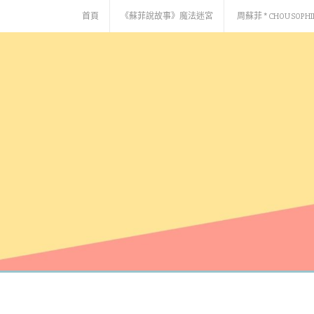
Skip
首頁
《蘇菲說故事》魔法迷宮
周蘇菲 * CHOU SOPHI
to
content