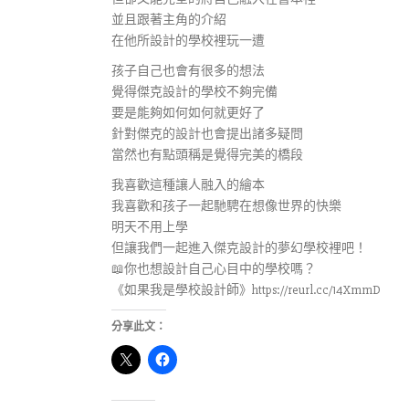
並且跟著主角的介紹
在他所設計的學校裡玩一遭
孩子自己也會有很多的想法
覺得傑克設計的學校不夠完備
要是能夠如何如何就更好了
針對傑克的設計也會提出諸多疑問
當然也有點頭稱是覺得完美的橋段
我喜歡這種讓人融入的繪本
我喜歡和孩子一起馳騁在想像世界的快樂
明天不用上學
但讓我們一起進入傑克設計的夢幻學校裡吧！
📖你也想設計自己心目中的學校嗎？
《如果我是學校設計師》https://reurl.cc/14XmmD
分享此文：