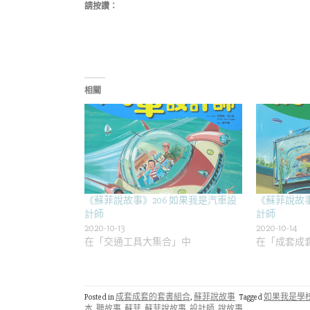
請按讚：
相關
《蘇菲說故事》206 如果我是汽車設
《蘇菲說故事
計師
計師
2020-10-13
2020-10-14
在「交通工具大集合」中
在「成套成
Posted in
成套成套的套書組合
,
蘇菲說故事
Tagged
如果我是學
本
,
聽故事
,
蘇菲
,
蘇菲說故事
,
設計師
,
說故事