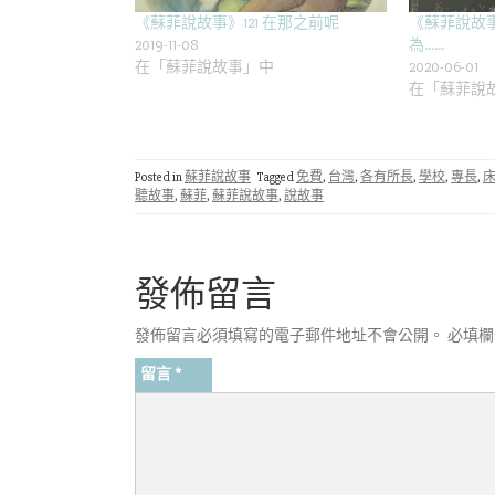
《蘇菲說故事》121 在那之前呢
《蘇菲說故事
2019-11-08
為……
在「蘇菲說故事」中
2020-06-01
在「蘇菲說
Posted in
蘇菲說故事
Tagged
免費
,
台灣
,
各有所長
,
學校
,
專長
,
聽故事
,
蘇菲
,
蘇菲說故事
,
說故事
發佈留言
發佈留言必須填寫的電子郵件地址不會公開。
必填
留言
*