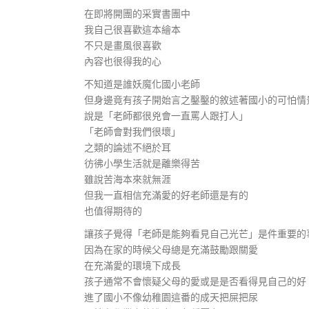
在即將開團的采實書團中
我自己很喜歡這本繪本
不只是畫風很喜歡
內容也很得我的心
不知道是誰妖魔化國小老師
但身邊竟有孩子開始言之鑿鑿的敘述著國小的可怕情
說是「老師都很兇會一直罵人跟打人」
「老師會對我們很壞」
之類的論述不絕於耳
彷彿小學生活就是離樂得苦
雖說苦海本來就無涯
但我一直相信充滿愛的好老師還是有的
也值得期待的
讓孩子覺得「老師是能夠看見自己光芒」是件重要的
因為在家的時候父母總是充滿鼓勵跟關愛
在充滿愛的環境下成長
孩子通常不會懷疑父母的愛或是是否看得見自己的好
進了國小不像幼稚園這番的成天把屎把尿