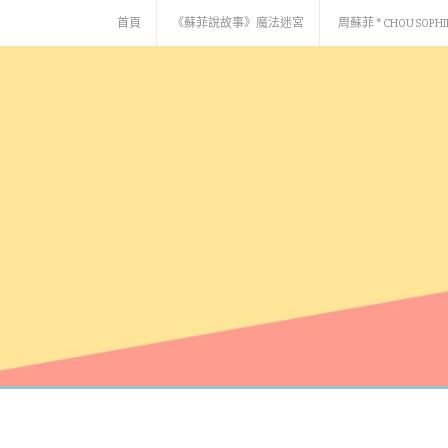
Skip
首頁
《蘇菲說故事》魔法迷宮
周蘇菲 * CHOU SOPHI
to
content