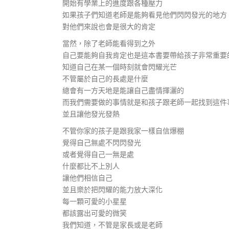
開始有學業上的進度跟各種壓力
如果孩子們知道老師是能夠看見他們閃閃發光的地方
對他們來說也會是很大的肯定
當然，除了老師能看得到之外
自己要能夠自我肯定也是這本書要帶給孩子非常重要
知道自己在某一個時刻就會閃耀光芒
不管屬於自己的長處是什麼
總會有一方天地是能讓自己盡情揮灑的
而我們需要做的事情就是和孩子跟老師一起找到這件
並且讓他發光發熱
不管你家的孩子是跟我家一樣自信爆棚
覺得自己無處不閃閃發光
或者覺得自己一無是處
什麼都比不上別人
讓他們相信自己
並且樂於把閃耀的能力放大深化
每一顆可愛的小星星
都該露出可愛的微笑
我們知道，不管是家長或是老師