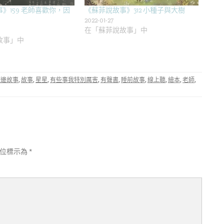
》159 老師喜歡你，因
《蘇菲說故事》312 小種子與大樹
2022-01-27
在「蘇菲說故事」中
故事」中
床邊故事
,
故事
,
星星
,
有些事我特別厲害
,
有聲書
,
睡前故事
,
線上聽
,
繪本
,
老師
,
欄位標示為
*