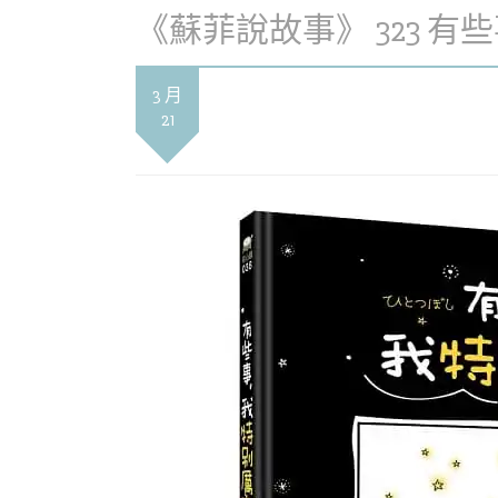
《蘇菲說故事》 323 
3 月
21