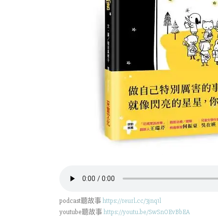
podcast聽故事
https://reurl.cc/3jnq1l
youtube聽故事
https://youtu.be/SwSnOEvBbEA