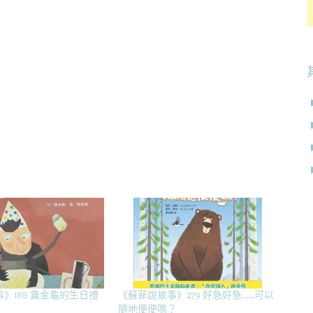
》188 糞金龜的生日禮
《蘇菲說故事》279 好急好急……可以
隨地便便嗎？