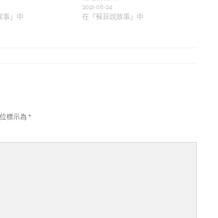
2021-08-24
故事」中
在「蘇菲說故事」中
欄位標示為
*