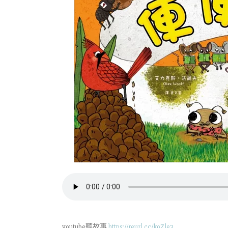
youtube聽故事
https://reurl.cc/koZle3