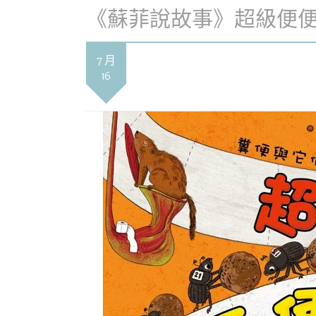
《蘇菲說故事》超級便
7 月
16