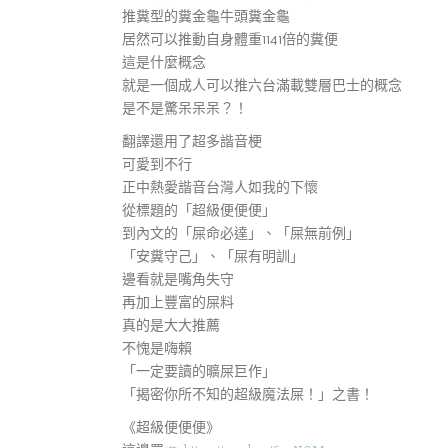
推糞型的糞金龜牛頭糞金龜
居然可以推動自身體重1141倍的糞便
這是什麼概念
就是一個成人可以推六台滿載雙層巴士的概念
是不是驚呆呆呆？！
翻譯還用了超多諧音梗
可愛到不行
正中熱愛諧音台灣人如我的下懷
從標題的「超級便便便」
到內文的「屎命必達」、「屎無前例」
「安糞守己」、「屎有明訓」
邊看就是嘴角失守
再加上豐富的屎料
真的是大大推薦
不愧是嗨賴
「一定要讀的曠屎巨作」
「揭密你所不知的超級魔法屎！」之書！
《超級便便便》