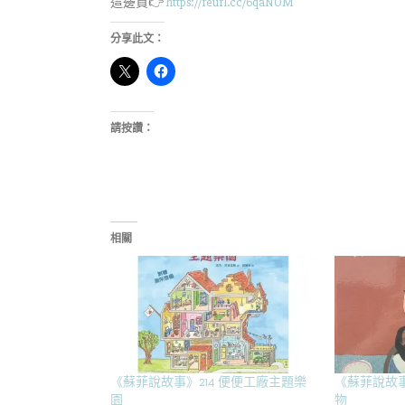
這邊買👉
https://reurl.cc/6qaNOM
分享此文：
請按讚：
相關
《蘇菲說故事》214 便便工廠主題樂
《蘇菲說故事
園
物