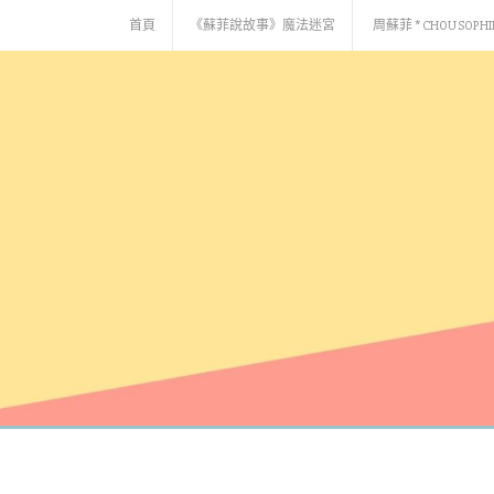
Skip
首頁
《蘇菲說故事》魔法迷宮
周蘇菲 * CHOU SOPHI
to
content