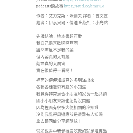
podcasts聽故事
https://reurl.cc/bmX7Lo
作者：艾力克斯‧沃爾夫 譯者：曾文宣
繪者：伊索貝爾‧倫迪 出版社：小光點
先說結論：這本書超可愛！
我自己很喜歡啊啊啊啊
雖然畫風不是我的菜
但內容真的太有趣
翻譯真的太厲害
實在很值得一看啊！
裡面的便便知識真的多到滿出來
各種各樣獵奇有趣的小知識
我覺得非常適合小朋友和家長一起共讀
國小小朋友來讀也絕對沒問題
因為裡面有很多大便相關的冷知識
冷到我覺得周邊應該是很難有人知曉
拿去跟同儕分享超酷炫！
譬如說書中我覺得最吃驚的就是堆糞蟲