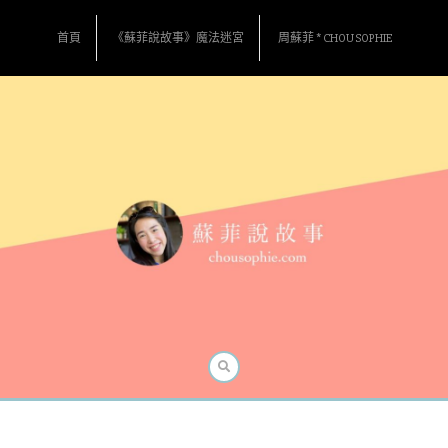
Skip
to
首頁
《蘇菲說故事》魔法迷宮
周蘇菲 * CHOU SOPHIE
content