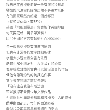
我自己在書裡也發現一些有趣的冷知識
譬如說尼泊爾的國旗居然不是長方形的
有的國家居然有超過一個首都囧
（譬如說荷蘭、南非等）
英國「地形測量局」負責製作英國地圖
每天要更新一萬多筆資料！
印尼全國的方言有超過七百種(OMG)
每一個篇章裡都有滿滿的插圖
但也有非常多的文字詳細敘述
字體大小適宜且全書有注音
能夠化解小朋友對「沒注音」的恐懼
像是哈維雖然其實也可以讀沒注音的作品
但他會隱隱約約的抗拒這件事
甚至會在閱讀之前就先聲明
「沒有注音我沒有辦法讀」
藉以推掉那些青少年文學作品
但這個系列滿載著知識和各種吸引人的成分
隨手翻閱都是非常好的閱讀經驗
看似片段卻其實具有連續性的安排