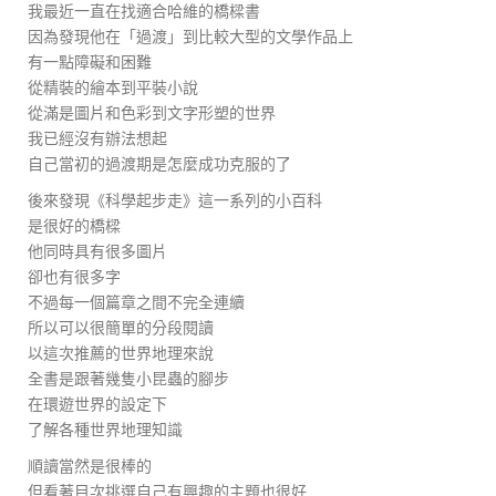
我最近一直在找適合哈維的橋樑書
因為發現他在「過渡」到比較大型的文學作品上
有一點障礙和困難
從精裝的繪本到平裝小說
從滿是圖片和色彩到文字形塑的世界
我已經沒有辦法想起
自己當初的過渡期是怎麼成功克服的了
後來發現《科學起步走》這一系列的小百科
是很好的橋樑
他同時具有很多圖片
卻也有很多字
不過每一個篇章之間不完全連續
所以可以很簡單的分段閱讀
以這次推薦的世界地理來說
全書是跟著幾隻小昆蟲的腳步
在環遊世界的設定下
了解各種世界地理知識
順讀當然是很棒的
但看著目次挑選自己有興趣的主題也很好