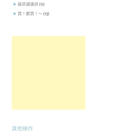
蘇菲讀唐詩
(11)
買！都買！～
(13)
其他操作