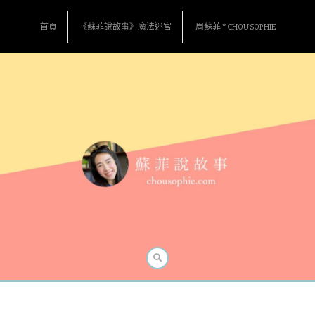
Skip
to
首頁
《蘇菲說故事》魔法迷宮
周蘇菲 * CHOU SOPHIE
content