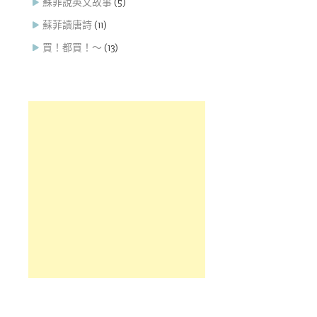
蘇菲說英文故事
(5)
蘇菲讀唐詩
(11)
買！都買！～
(13)