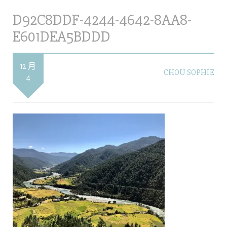
D92C8DDF-4244-4642-8AA8-
E601DEA5BDDD
12 月
CHOU SOPHIE
4