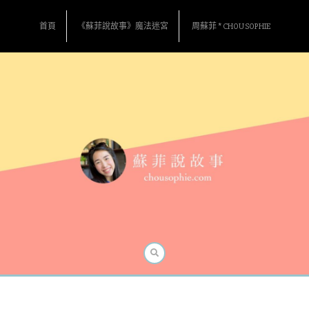
Skip
to
首頁
《蘇菲說故事》魔法迷宮
周蘇菲 * CHOU SOPHIE
content