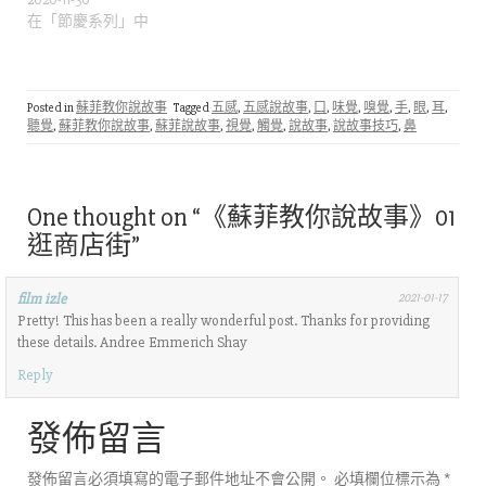
在「節慶系列」中
Posted in
蘇菲教你說故事
Tagged
五感
,
五感說故事
,
口
,
味覺
,
嗅覺
,
手
,
眼
,
耳
,
聽覺
,
蘇菲教你說故事
,
蘇菲說故事
,
視覺
,
觸覺
,
說故事
,
說故事技巧
,
鼻
One thought on “
《蘇菲教你說故事》01
逛商店街
”
film izle
2021-01-17
Pretty! This has been a really wonderful post. Thanks for providing
these details. Andree Emmerich Shay
Reply
發佈留言
發佈留言必須填寫的電子郵件地址不會公開。
必填欄位標示為
*