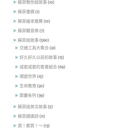
蘇菲教你說故事
(10)
蘇菲書摘
(1)
蘇菲繪本推薦
(10)
蘇菲聽音樂
(7)
蘇菲說故事
(560)
交通工具大集合
(21)
好久好久以前的故事
(15)
成套成套的套書組合
(69)
環遊世界
(15)
生命教育
(20)
節慶系列
(39)
蘇菲說英文故事
(5)
蘇菲讀唐詩
(11)
買！都買！～
(13)