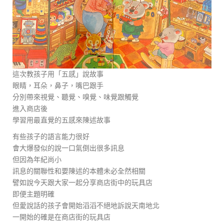
這次教孩子用「五感」說故事
眼睛，耳朵，鼻子，嘴巴跟手
分別帶來視覺、聽覺、嗅覺、味覺跟觸覺
進入商店後
學習用最直覺的五感來陳述故事
有些孩子的語言能力很好
會大爆發似的說一口氣倒出很多訊息
但因為年紀尚小
訊息的關聯性和要陳述的本體未必全然相關
譬如說今天跟大家一起分享商店街中的玩具店
即便主題明確
但愛說話的孩子會開始滔滔不絕地訴說天南地北
一開始的確是在商店街的玩具店