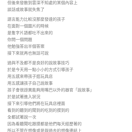
但後來發散到雲深不知處的某個內容上
談話或故事就失焦了
語言能力比較沒那麼發達的孩子
在面對一個圖片的時候
是隻字片語都吐不出來的
你問一個問題
他勉強答出半個答案
接下來就再也無話可說
過與不及都不是良好的說故事技巧
於是今天用一點小小的方式引導孩子
用五感來帶孩子逛玩具店
用五感讓孩子自己說故事
孩子會很訝異能夠用嘴巴以外的器官「說故事」
於是試著進入狀況
接下來引導他們將在玩具店裡面
看到的聽到的聞到的吃到的摸到的
全都試著說一次
因為看聽聞吃跟摸都是他們每天經歷著的
所以不管在想像或是與過去的想像連結上