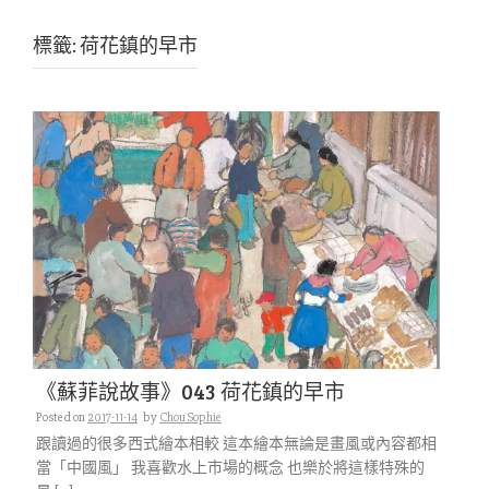
標籤:
荷花鎮的早市
《蘇菲說故事》043 荷花鎮的早市
Posted on
2017-11-14
by
Chou Sophie
跟讀過的很多西式繪本相較 這本繪本無論是畫風或內容都相
當「中國風」 我喜歡水上市場的概念 也樂於將這樣特殊的