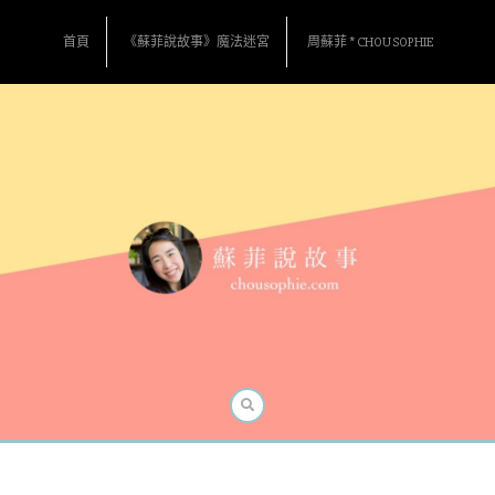
Skip
to
首頁
《蘇菲說故事》魔法迷宮
周蘇菲 * CHOU SOPHIE
content