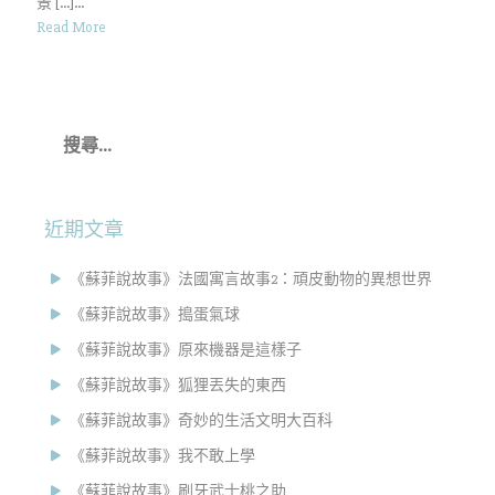
景 […]...
Read More
搜
尋
關
鍵
字:
近期文章
《蘇菲說故事》法國寓言故事2：頑皮動物的異想世界
《蘇菲說故事》搗蛋氣球
《蘇菲說故事》原來機器是這樣子
《蘇菲說故事》狐狸丟失的東西
《蘇菲說故事》奇妙的生活文明大百科
《蘇菲說故事》我不敢上學
《蘇菲說故事》刷牙武士桃之助