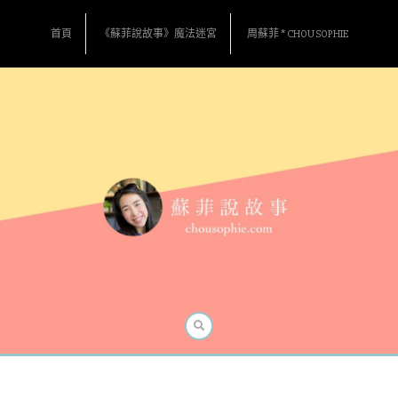
Skip
to
首頁
《蘇菲說故事》魔法迷宮
周蘇菲 * CHOU SOPHIE
content