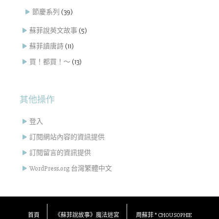
節慶系列
(39)
蘇菲說英文故事
(5)
蘇菲讀唐詩
(11)
買！都買！～
(13)
其他操作
登入
訂閱網站內容的資訊提供
訂閱留言的資訊提供
WordPress.org 台灣繁體中文
首頁
《蘇菲說故事》魔法迷宮
周蘇菲 * CHOU SOPHIE