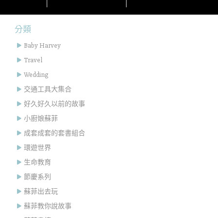
分類
Baby Harvey
Travel
Wedding
交通工具大集合
好久好久以前的故事
小廚娘蘇菲
成套成套的套書組合
環遊世界
生命教育
節慶系列
蘇菲出去玩
蘇菲教你說故事