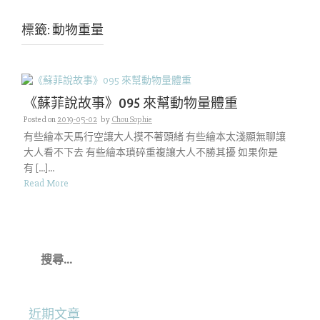
標籤:
動物重量
《蘇菲說故事》095 來幫動物量體重
Posted on
2019-05-02
by
Chou Sophie
有些繪本天馬行空讓大人摸不著頭緒 有些繪本太淺顯無聊讓
大人看不下去 有些繪本瑣碎重複讓大人不勝其擾 如果你是
有 […]...
Read More
搜
尋
關
鍵
字:
近期文章