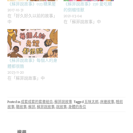
《蘇菲說故事》023 糖果屋
《蘇菲說故事》238 愛吃糖
2017-10-31
的倒楣怪獸
在「好久好久以前的故事」
2021-03-04
中
在「蘇菲說故事」中
《蘇菲說故事》每個人的身
體都很酷
2023-11-20
在「蘇菲說故事」中
Posted in
成套成套的套書組合
,
蘇菲說故事
Tagged
五味太郎
,
床邊故事
,
睡前
故事
,
聽故事
,
蘇菲
,
蘇菲說故事
,
說故事
,
身體的各位
搜
尋