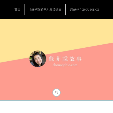
Skip
to
首頁
《蘇菲說故事》魔法迷宮
周蘇菲 * CHOU SOPHIE
content