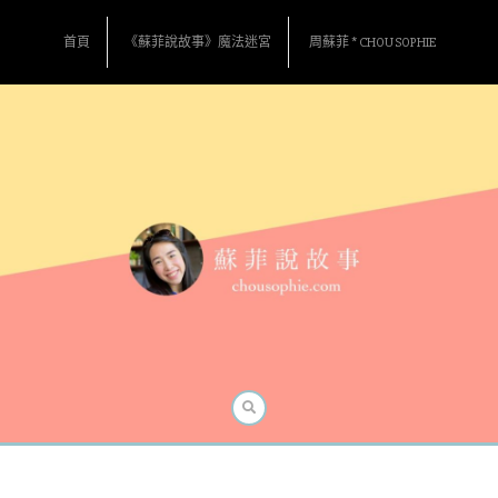
Skip
to
首頁
《蘇菲說故事》魔法迷宮
周蘇菲 * CHOU SOPHIE
content