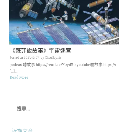
《蘇菲說故事》宇宙迷宮
Posted on
2023-12-07
by
Chou Sophie
podcast聽故事 https://reurl.cc/Y0ydR0 youtube聽故事 https://r
[…]...
Read More
搜
尋
關
鍵
字:
近期文章