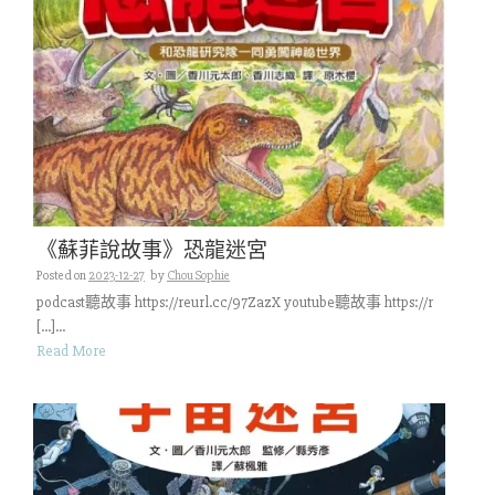
《蘇菲說故事》恐龍迷宮
Posted on
2023-12-27
by
Chou Sophie
podcast聽故事 https://reurl.cc/97ZazX youtube聽故事 https://r
[…]...
Read More