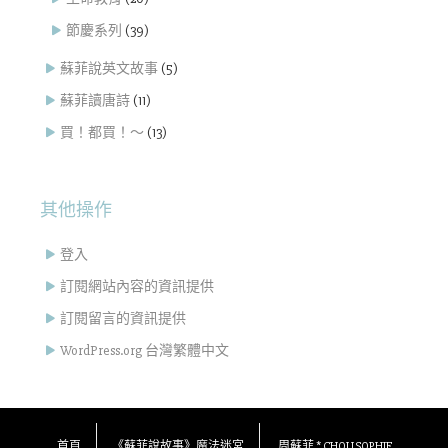
節慶系列
(39)
蘇菲說英文故事
(5)
蘇菲讀唐詩
(11)
買！都買！～
(13)
其他操作
登入
訂閱網站內容的資訊提供
訂閱留言的資訊提供
WordPress.org 台灣繁體中文
首頁
《蘇菲說故事》魔法迷宮
周蘇菲 * CHOU SOPHIE