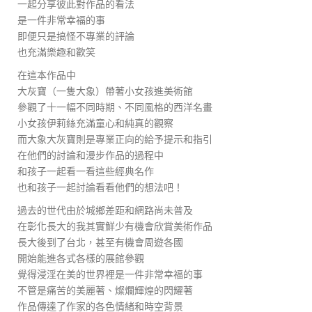
一起分享彼此對作品的看法
是一件非常幸福的事
即便只是搞怪不專業的評論
也充滿樂趣和歡笑
在這本作品中
大灰寶（一隻大象）帶著小女孩進美術館
參觀了十一幅不同時期、不同風格的西洋名畫
小女孩伊莉絲充滿童心和純真的觀察
而大象大灰寶則是專業正向的給予提示和指引
在他們的討論和漫步作品的過程中
和孩子一起看一看這些經典名作
也和孩子一起討論看看他們的想法吧！
過去的世代由於城鄉差距和網路尚未普及
在彰化長大的我其實鮮少有機會欣賞美術作品
長大後到了台北，甚至有機會周遊各國
開始能進各式各樣的展館參觀
覺得浸淫在美的世界裡是一件非常幸福的事
不管是痛苦的美麗著、燦爛輝煌的閃耀著
作品傳達了作家的各色情緒和時空背景