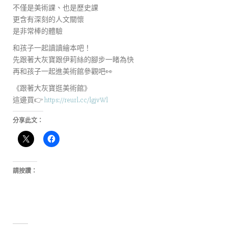
不僅是美術課、也是歷史課
更含有深刻的人文關懷
是非常棒的體驗
和孩子一起讀讀繪本吧！
先跟著大灰寶跟伊莉絲的腳步一睹為快
再和孩子一起進美術館參觀吧👀
《跟著大灰寶逛美術館》
這邊買👉
https://reurl.cc/lgjvWl
分享此文：
請按讚：