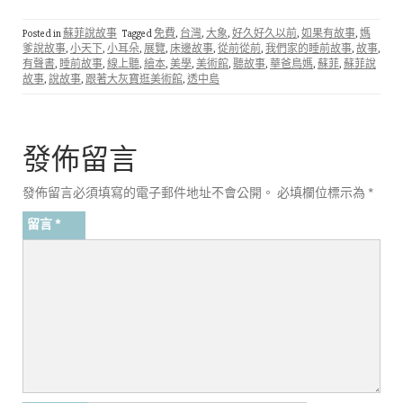
Posted in
蘇菲說故事
Tagged
免費
,
台灣
,
大象
,
好久好久以前
,
如果有故事
,
媽
爹說故事
,
小天下
,
小耳朵
,
展覽
,
床邊故事
,
從前從前
,
我們家的睡前故事
,
故事
,
有聲書
,
睡前故事
,
線上聽
,
繪本
,
美學
,
美術館
,
聽故事
,
華爸鳥媽
,
蘇菲
,
蘇菲說
故事
,
說故事
,
跟著大灰寶逛美術館
,
透中島
發佈留言
發佈留言必須填寫的電子郵件地址不會公開。
必填欄位標示為
*
留言
*