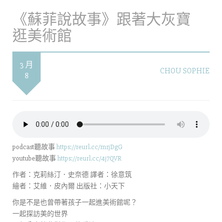
《蘇菲說故事》跟著大灰寶
逛美術館
3 月
CHOU SOPHIE
8
podcast聽故事
https://reurl.cc/mrjDgG
youtube聽故事
https://reurl.cc/4j7QVR
作者：克莉絲汀．史奈德 譯者：徐意筑
繪者：艾維．皮內爾 出版社：小天下
你是不是也曾帶著孩子一起進美術館呢？
一起探訪美的世界