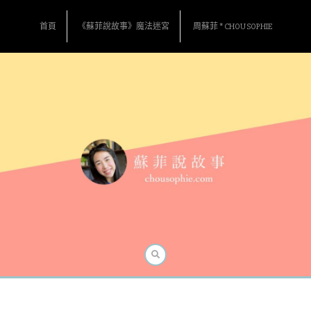
Skip
to
首頁
《蘇菲說故事》魔法迷宮
周蘇菲 * CHOU SOPHIE
content